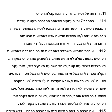
11. הודעה על זכייה בהגרלה ואופן קבלת הפרס
11.1. במהלך 7 ימי העסקים שלאחר ההגרלה תעשה עורכת
המבצע ניסיון ליצור קשר עם הזוכה בנוגע לזכייתו באמצעות שיחה
טלפונית אישית ו/או משלוח הודעה אליו באמצעות הרשתות
החברתיות ו/או בכל דרך אחרת המאושרת על ידי החברה.
11.2. עורכת המבצע תשתדל לאתר את הזוכה בהגרלה באמצעות
הפרטים כאמור, אולם לא תהיה מחויבת להעניק את הפרס במקרה בו
לא תצליח ליצור עמו קשר, לאחר השקעת מאמץ סביר, וזאת עקב
תקלה טכנית ו/או בשל אי התאמה בפרטים ו/או בשל מסירת פרטים
שגויים ו/או לא מלאים ו/או לא מעודכנים ע"י הזוכה ו/או במקרה
שהודעת הזכייה לא תידרש ו/או תוחזר לעורכת המבצע, מכל סיבה
שהיא. זוכה שלא אותר, מכל סיבה שהיא, לא יהיה זכאי לקבל את
הפרס ולא תהיה לו כל טענה כנגד עורכת המבצע בקשר לכך.
11.3. עם קבלת הודעת הזכייה וכתנאי לקבלת הפרס, יידרש הזוכה