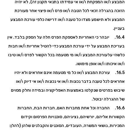
המבצע ו/או המפקחת ו/או אי עמידתו בתנאי תקנון זה), לא יהיה
הזוכה בהגרלה זכאי לכל הטבה ו/או פרס ו/או פיצוי אחר מעורכת
המבצע ולא תישמע מצדו כל טענה ו/או דרישה כלפי עורכת המבצע
בעניין.
16.4. יובהר כי האחריות לאספקת הפרס חלה על הספק בלבד. אין
בעריכת המבצע על ידי עורכת המבצע כדי להטיל אחריות ו/או חבות
כלשהי עלעורכת המבצע ו/או מי מטעמה בכל הקשור לפרס ו/או טיבו
ו/או איכותו ו/או אופן מימושו.
16.5. עורכת המבצע ו/או כל מי מטעמה אינם אחראים ולא יהיו
אחראים לכל טענה בדבר נכונות ו/או אי נכונות ו/או אי דיוק ו/או
שיבוש בפרטים שנקלטו באמצעות האפליקציה ובמידה וחלק מסוים
של ההגרלה יבוטל.
16.6. החברה וכל אחת מחברות האם, חברות הבת, החברות
הקשורות אליהם, יורשיהם, נציגיהם, סוכנויות הפרסום וקידום
המכירות, נושאי המשרה, העובדים, הסוכנים והקבלנים שלהן (להלן: