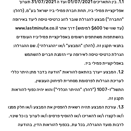
1.1. בין התאריכים 01/07/2021 ועד ה 31/07/2021 תערוך
אפליקציית פמילי ביז, תחת חברת פמילי ביז ישראל בע”מ, (להלן:
"החברה") מבצע להגרלת שובר לזוג כרטיסי טיסה ליעד באירופה
(עד שווי של $600 למימוש) דרך אתר www.lastminute.co.il
בהשתתפות משתתפים רשומים באפליקציית פמיליביז העומדים
בתנאי תקנון זה. (להלן: "המבצע" ו/או ״ההגרלה״). שם ההגרלה:
הגרלת כרטיסי טיסה לאירופה ע״י הזמנת חברים להשתמש
באפליקציית פמילי ביז.
1.2. המבצע ייערך בהתאם להוראות "הודעה בדבר מתן היתר כללי
לעריכת הגרלות לפרסומת מסחרית לפיחוק העונשין,
התשל"ז-1007 ("להלן: "ההיתר הכללי") והוא יהיה כפוף להוראות
תקנון זה.
1.3. עורכת המבצע תהיה רשאית להפסיק את המבצע ו/או חלק ממנו
ו/או לקצרו ו/או להאריכו ו/או להוסיף פרסים ו/או לערוך בו כל שינוי,
לרבות מועד ההגרלה, בכל עת, בכפוף להוראות הדין, בהודעה