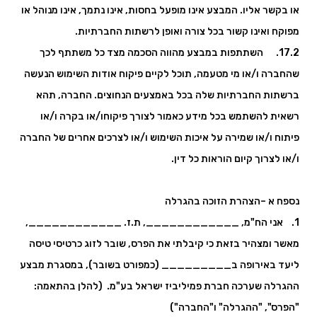
או בקשר אליו. המבצע אינו מופעל בחסות, אינו נתמך, אינו מנוהל או
מפוקח ואינו קשור בכל צורה ואופן לרשתות החברתיות.
17.2. השתתפות במבצע מהווה הסכמה מצד כל משתתף לכך
שהחברה ו/או מי מטעמה, תוכל לקיים פיקוח אודות השימוש הנעשה
ברשתות החברתיות שלה בכל באמצעים הנחוצים. החברה, תהא
רשאית להשתמש בכל מידע כאמור לצורך פיקוחו/או בקרה ו/או
פיתוח ו/או שמירה על איכות השימוש ו/או לצרכים אחרים של החברה
ו/או לצרוך קיום הוראות כל דין.
נספח א –הצהרת הזוכה בהגרלה
1. אני הח"מ, ____________, ת.ז. ____________,
מאשר ומצהיר בזאת כי קיבלתי את הפרס, שובר לזוג כרטיסי טיסה
ליעד באירופה ב_________ (כמפורט בשובר), במסגרת מבצע
ההגרלה שערכה חברת פמיליביז ישראל בע"מ. (להלן בהתאמה:
"הפרס", "ההגרלה" ו"החברה")