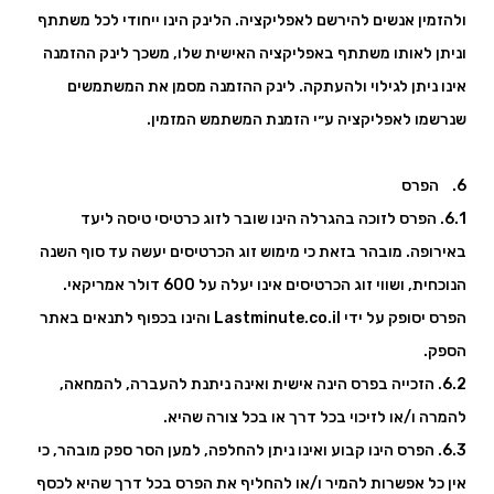
ולהזמין אנשים להירשם לאפליקציה. הלינק הינו ייחודי לכל משתתף
וניתן לאותו משתתף באפליקציה האישית שלו, משכך לינק ההזמנה
אינו ניתן לגילוי ולהעתקה. לינק ההזמנה מסמן את המשתמשים
שנרשמו לאפליקציה ע״י הזמנת המשתמש המזמין.
6. הפרס
6.1. הפרס לזוכה בהגרלה הינו שובר לזוג כרטיסי טיסה ליעד
באירופה. מובהר בזאת כי מימוש זוג הכרטיסים יעשה עד סוף השנה
הנוכחית, ושווי זוג הכרטיסים אינו יעלה על 600 דולר אמריקאי.
הפרס יסופק על ידי Lastminute.co.il והינו בכפוף לתנאים באתר
הספק.
6.2. הזכייה בפרס הינה אישית ואינה ניתנת להעברה, להמחאה,
להמרה ו/או לזיכוי בכל דרך או בכל צורה שהיא.
6.3. הפרס הינו קבוע ואינו ניתן להחלפה, למען הסר ספק מובהר, כי
אין כל אפשרות להמיר ו/או להחליף את הפרס בכל דרך שהיא לכסף