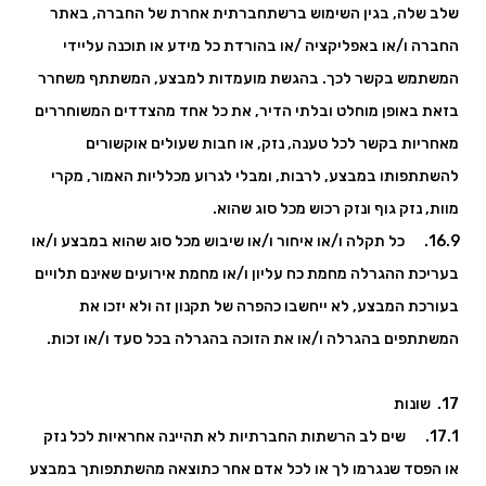
שלב שלה, בגין השימוש ברשתחברתית אחרת של החברה, באתר
החברה ו/או באפליקציה /או בהורדת כל מידע או תוכנה עליידי
המשתמש בקשר לכך. בהגשת מועמדות למבצע, המשתתף משחרר
בזאת באופן מוחלט ובלתי הדיר, את כל אחד מהצדדים המשוחררים
מאחריות בקשר לכל טענה, נזק, או חבות שעולים אוקשורים
להשתתפותו במבצע, לרבות, ומבלי לגרוע מכלליות האמור, מקרי
מוות, נזק גוף ונזק רכוש מכל סוג שהוא.
16.9. כל תקלה ו/או איחור ו/או שיבוש מכל סוג שהוא במבצע ו/או
בעריכת ההגרלה מחמת כח עליון ו/או מחמת אירועים שאינם תלויים
בעורכת המבצע, לא ייחשבו כהפרה של תקנון זה ולא יזכו את
המשתתפים בהגרלה ו/או את הזוכה בהגרלה בכל סעד ו/או זכות.
17. שונות
17.1. שים לב הרשתות החברתיות לא תהיינה אחראיות לכל נזק
או הפסד שנגרמו לך או לכל אדם אחר כתוצאה מהשתתפותך במבצע