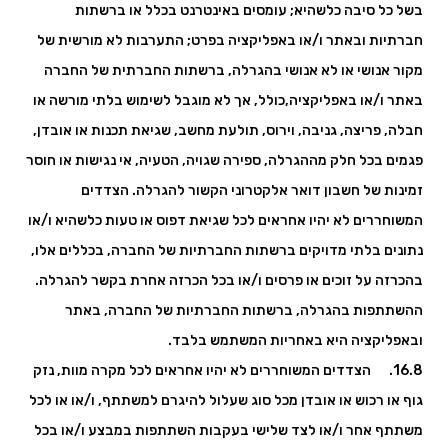
בשל כל סיבה כלשהיא; עומסים באינטרנט בכלל או ברשתות
חברתיות ובאתר ו/או באפליקציה בפרט; התערבות לא מורשית של
מקור אנושי או לא אנושי בהגרלה, ברשתות החברתית של החברה
באתר ו/או באפליקציה,כולל, אך לא מוגבל לשימוש בלתי מורשה או
חבלה, פריצה, גניבה, וירוס, תולעת מחשב, שגיאת תכנות או אובדן,
פגמים בכל חלק מההגרלה, ספירה שגויה, הטעיה, אי נגישות או חוסר
זמינות של חשבון דואר אלקטרוני הקשור להגרלה. הצדדים
המשוחררים לא יהיו אחראים לכל שגיאת דפוס או טעות כלשהיא ו/או
נתונים בלתי מדויקים ברשתות החברתיות של החברה, בכללים אלו,
בהכרזה על זוכים או פרסים ו/או בכל הכרזה אחרת בקשר להגרלה.
ההשתתפות בהגרלה, ברשתות החברתיות של החברה, באתר
ובאפליקציה היא באחריות המשתמש בלבד.
16.8. הצדדים המשוחררים לא יהיו אחראים לכל מקרה מוות, נזק
גוף או רכוש או אובדן מכל סוג שעלול להיגרם למשתתף, ו/או או לכל
משתתף אחר ו/או לצד שלישי בעקבות השתתפות במבצע ו/או בכל