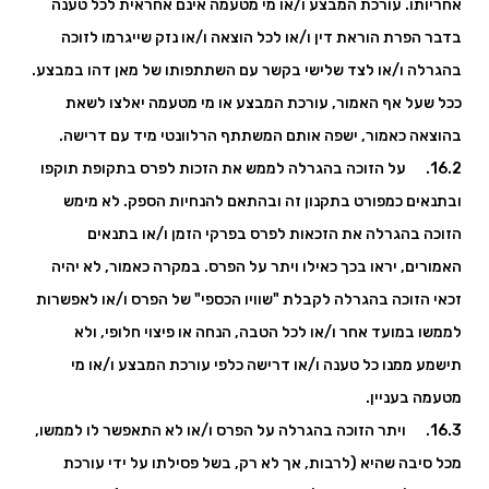
אחריותו. עורכת המבצע ו/או מי מטעמה אינם אחראית לכל טענה
בדבר הפרת הוראת דין ו/או לכל הוצאה ו/או נזק שייגרמו לזוכה
בהגרלה ו/או לצד שלישי בקשר עם השתתפותו של מאן דהו במבצע.
ככל שעל אף האמור, עורכת המבצע או מי מטעמה יאלצו לשאת
בהוצאה כאמור, ישפה אותם המשתתף הרלוונטי מיד עם דרישה.
16.2. על הזוכה בהגרלה לממש את הזכות לפרס בתקופת תוקפו
ובתנאים כמפורט בתקנון זה ובהתאם להנחיות הספק. לא מימש
הזוכה בהגרלה את הזכאות לפרס בפרקי הזמן ו/או בתנאים
האמורים, יראו בכך כאילו ויתר על הפרס. במקרה כאמור, לא יהיה
זכאי הזוכה בהגרלה לקבלת "שוויו הכספי" של הפרס ו/או לאפשרות
לממשו במועד אחר ו/או לכל הטבה, הנחה או פיצוי חלופי, ולא
תישמע ממנו כל טענה ו/או דרישה כלפי עורכת המבצע ו/או מי
מטעמה בעניין.
16.3. ויתר הזוכה בהגרלה על הפרס ו/או לא התאפשר לו לממשו,
מכל סיבה שהיא (לרבות, אך לא רק, בשל פסילתו על ידי עורכת