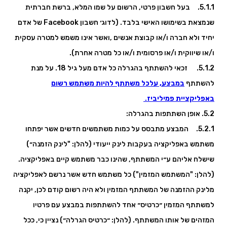
5.1.1. בעל חשבון פרטי, הרשום על שמו המלא, ברשת חברתית
שנמצאת בשימושו האישי בלבד. (לדוג׳ חשבון Facebook של אדם
יחיד ולא חברה ו/או קבוצת אנשים ,ואשר אינו משמש למטרה עסקית
ו/או שיווקית ו/או פרסומית ו/או כל מטרה אחרת).
5.1.2. זכאי להשתתף בהגרלה כל אדם מעל גיל 18. על מנת
להשתתף
במבצע, עלכל משתתף להיות משתמש רשום
באפליקציית פמיליביז
.
5.2. אופן השתתפות בהגרלה:
5.2.1. המבצע מתבסס על כמות משתמשים חדשים אשר יפתחו
משתמש באפליקציה בעקבות לינק ייעודי (להלן: "לינק הזמנה״)
שישלח אליהם ע״י המשתתף, שהינו כבר משתמש קיים באפליקציה.
(להלן: "המשתמש המזמין") כל משתמש חדש אשר נרשם לאפליקציה
מלינק ההזמנה של המשתתף המזמין ולא היה רשום קודם לכן, יקנה
למשתתף המזמין ״כרטיס״ אחד להשתתפות במבצע עם פרטיו
המזהים של אותו המשתתף. (להלן: ״כרטיס הגרלה״) נציין כי, ככל