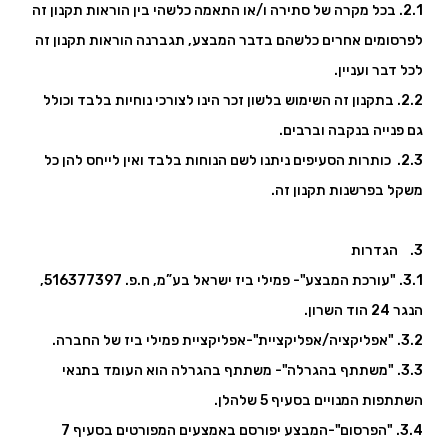
2.1. בכל מקרה של סתירה ו/או התאמה כלשהי בין הוראות תקנון זה
לפרסומים אחרים כלשהם בדבר המבצע, תגברנה הוראות תקנון זה
לכל דבר ועניין.
2.2. בתקנון זה השימוש בלשון זכר הינו לצורכי נוחיות בלבד וכולל
גם פנייה בנקבה וברבים.
2.3. כותרות הסעיפים ניתנו לשם הנוחות בלבד ואין לייחס להן כל
משקל בפרשנות תקנון זה.
3. הגדרות
3.1. "עורכת המבצע"- פמילי ביז ישראל בע”מ, ח.פ. 516377397,
הנגר 24 הוד השרון.
3.2. "אפליקציה/אפליקציית"-אפליקציית פמילי ביז של החברה.
3.3. "משתתף בהגרלה"- משתתף בהגרלה הוא העומד בתנאי
השתתפות המנויים בסעיף 5 שלהלן.
3.4. "הפרסום"-המבצע יפורסם באמצעים המפורטים בסעיף 7