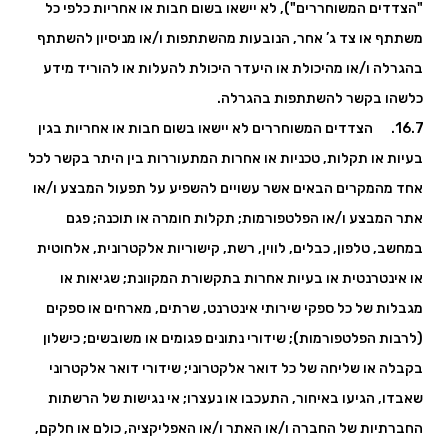
"הצדדים המשוחררים"), לא יישאו בשום חבות או אחריות כלפי כל
משתתף או צד ג’ אחר, הנובעות מהשתתפות ו/או מניסיון להשתתף
בהגרלה ו/או מהיכולת או היעדר היכולת להעלות או להוריד מידע
כלשהו בקשר להשתתפות בהגרלה.
16.7. הצדדים המשוחררים לא יישאו בשום חבות או אחריות בגין
בעיות או תקלות, טכניות או אחרות המתעוררות בין היתר בקשר לכל
אחד מהמקרים הבאים אשר עשויים להשפיע על תפעול המבצע ו/או
אתר המבצע ו/או הפלטפורמות; תקלות חומרה או תוכנה; פגם
במחשב, טלפון, כבלים, לווין, רשת, קישוריות אלקטרונית, אלחוטית
או אינטרנטית או בעיות אחרות בתקשורת המקוונת; שגיאות או
מגבלות של כל ספקי שירותי אינטרנט, שרתים, מארחים או ספקים
(לרבות הפלטפורמות); שידורי נתונים פגומים או משובשים; כישלון
בקבלה או שליחה של כל דואר אלקטרוני; שידורי דואר אלקטרוני
שאבדו, הגיעו באיחור, התעכבו או נעצרו; אי נגישות של הרשתות
החברתיות של החברה ו/או האתר ו/או האפליקציה, כולם או חלקם,