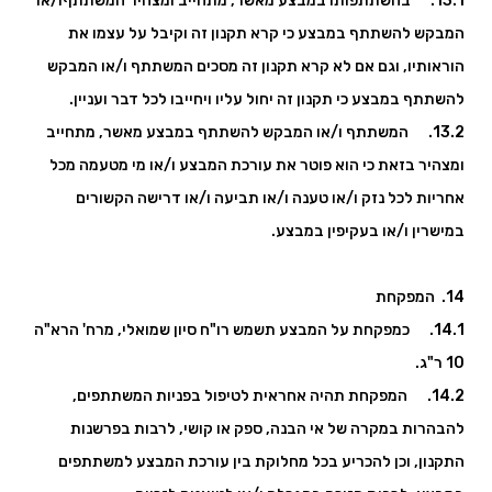
13.1. בהשתתפותו במבצע מאשר, מתחייב ומצהיר המשתתףו/או
המבקש להשתתף במבצע כי קרא תקנון זה וקיבל על עצמו את
הוראותיו, וגם אם לא קרא תקנון זה מסכים המשתתף ו/או המבקש
להשתתף במבצע כי תקנון זה יחול עליו ויחייבו לכל דבר ועניין.
13.2. המשתתף ו/או המבקש להשתתף במבצע מאשר, מתחייב
ומצהיר בזאת כי הוא פוטר את עורכת המבצע ו/או מי מטעמה מכל
אחריות לכל נזק ו/או טענה ו/או תביעה ו/או דרישה הקשורים
במישרין ו/או בעקיפין במבצע.
14. המפקחת
14.1. כמפקחת על המבצע תשמש רו"ח סיון שמואלי, מרח' הרא"ה
10 ר"ג.
14.2. המפקחת תהיה אחראית לטיפול בפניות המשתתפים,
להבהרות במקרה של אי הבנה, ספק או קושי, לרבות בפרשנות
התקנון, וכן להכריע בכל מחלוקת בין עורכת המבצע למשתתפים