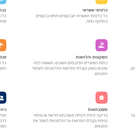
כרטיסי אשראי
בנק
כל כרטיסי האשראי הבנקאיים והחוץ בנקאיים
כל ח
בחלוקה נוחה.
אחד.
השקעות והלוואות
פנסי
ניתוח המוצרים הפיננסים השונים, השוואה למה
כל ה
ן.
שקיים בשוק וקבלת התראות והזדמנויות לשיפור
הסבר
התנאים.
משכנתאות
ניה
עד
בדיקת יכולת לקיחת משכנתא חדשה או מחזור
יותר
קיימת וקבלת התראות על הזדמנויות לשפר את
לכם 
התנאים.
המשפ