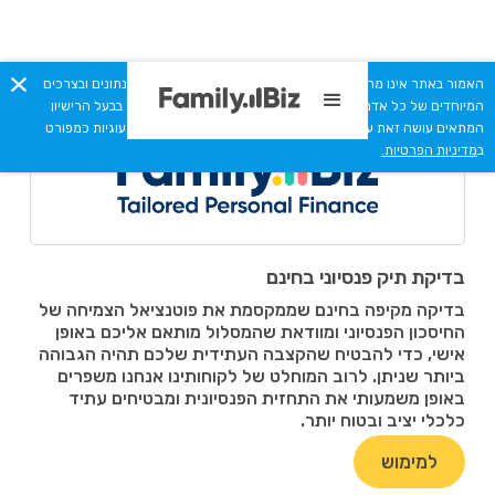
האמור באתר אינו מהווה יעוץ מקצועי או תחליף לייעוץ המתחשב בנתונים ובצרכים
< חזרה להטבות
המיוחדים של כל אדם. כל המסתמך על תכני האתר מבלי להיוועץ בבעל הרישיון
המתאים עושה זאת על אחריותו בלבד. האתר עושה שימוש בקבצי עוגיות כמפורט
ב
מדיניות הפרטיות.
בדיקת תיק פנסיוני בחינם
בדיקה מקיפה בחינם שממקסמת את פוטנציאל הצמיחה של
החיסכון הפנסיוני ומוודאת שהמסלול מותאם אליכם באופן
אישי, כדי להבטיח שהקצבה העתידית שלכם תהיה הגבוהה
ביותר שניתן. לרוב המוחלט של לקוחותינו אנחנו משפרים
באופן משמעותי את התחזית הפנסיונית ומבטיחים עתיד
כלכלי יציב ובטוח יותר.
למימוש