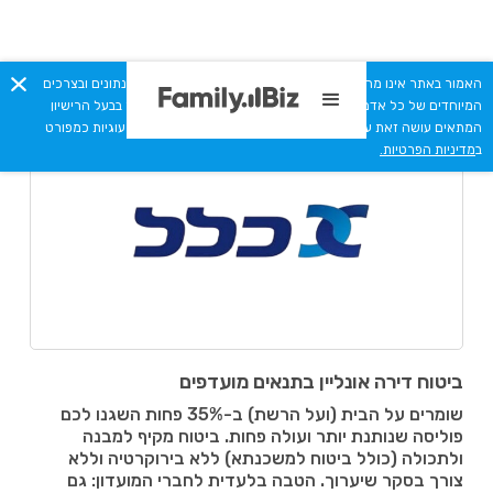
האמור באתר אינו מהווה יעוץ מקצועי או תחליף לייעוץ המתחשב בנתונים ובצרכים
< חזרה להטבות
המיוחדים של כל אדם. כל המסתמך על תכני האתר מבלי להיוועץ בבעל הרישיון
המתאים עושה זאת על אחריותו בלבד. האתר עושה שימוש בקבצי עוגיות כמפורט
ב
מדיניות הפרטיות.
ביטוח דירה אונליין בתנאים מועדפים
שומרים על הבית (ועל הרשת) ב-35% פחות השגנו לכם
פוליסה שנותנת יותר ועולה פחות. ביטוח מקיף למבנה
ולתכולה (כולל ביטוח למשכנתא) ללא בירוקרטיה וללא
צורך בסקר שיערוך. הטבה בלעדית לחברי המועדון: גם