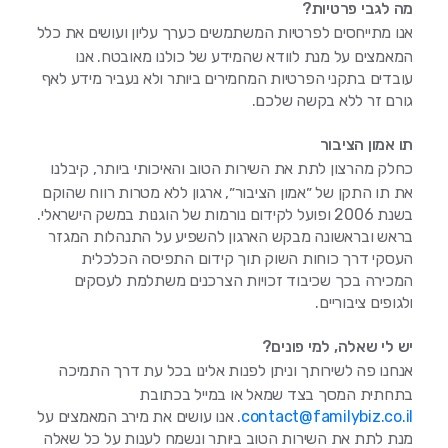
מה לגבי פרטיות?
אנו מתייחסים לפרטיות המשתמשים כערך עליון ועושים את כלל
המאמצים על מנת לוודא שהמידע של כולנו מאובטח. אנו
עובדים בתקני הפרטיות המחמירים ביותר ולא נעביר מידע לאף
גורם זר ללא בקשה שלכם.
תו אמון הציבור
כחלק מהרצון לתת את השירות הטוב והאיכותי ביותר, קיבלנו
את תו התקן של ״אמון הציבור״, ארגון ללא מטרות רווח שהוקם
בשנת 2006 ופועל לקידום נורמות של הוגנות במשק הישראלי.
בראש ובראשונה מבקש הארגון להשפיע על התנהלות המגזר
העסקי דרך כוחות השוק תוך קידום התפיסה הכלכלית
המכירה בכך שכיבוד זכויות הצרכנים משתלמת לעסקים
ולגופים ציבוריים.
יש לי שאלה, למי פונים?
אנחנו פה לשירותך וניתן לפנות אלינו בכל עת דרך התמיכה
בתחתית המסך בצד שמאל או במייל בכתובת
contact@familybiz.co.il
. אנו עושים את מירב המאמצים על
מנת לתת את השירות הטוב ביותר ונשמח לענות על כל שאלה