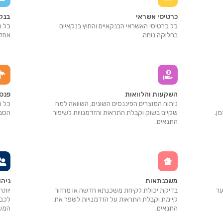
כרטיסי אשראי
בנק
כל כרטיסי האשראי הבנקאיים והחוץ בנקאיים
כל ח
בחלוקה נוחה.
אחד.
השקעות והלוואות
פנסי
ניתוח המוצרים הפיננסים השונים, השוואה למה
כל ה
ן.
שקיים בשוק וקבלת התראות והזדמנויות לשיפור
הסבר
התנאים.
משכנתאות
ניה
עד
בדיקת יכולת לקיחת משכנתא חדשה או מחזור
יותר
קיימת וקבלת התראות על הזדמנויות לשפר את
לכם 
התנאים.
המשפ