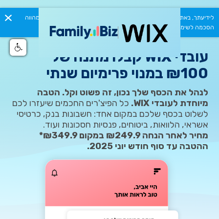
לידיעתך, באתר זה נעשה שימוש בקבצי Cookies. המשך גלישתך באתר מהווה
הסכמה לשימוש זה. למידע נוסף ניתן לעיין ב
מדיניות הפרטיות.
עובדי WIX קבלו מתנה של
₪100 במנוי פרימיום שנתי
לנהל את הכסף שלך נכון, זה פשוט וקל. הטבה
מיוחדת לעובדי WIX.
כל הפיצ'רים החכמים שיעזרו לכם
לשלוט בכסף שלכם במקום אחד: חשבונות בנק, כרטיסי
אשראי, הלוואות, ביטוחים, פנסיות חסכונות ועוד.
מחיר לאחר הנחה ₪249.9 במקום ₪349.9*
ההטבה עד סוף חודש יוני 2025.