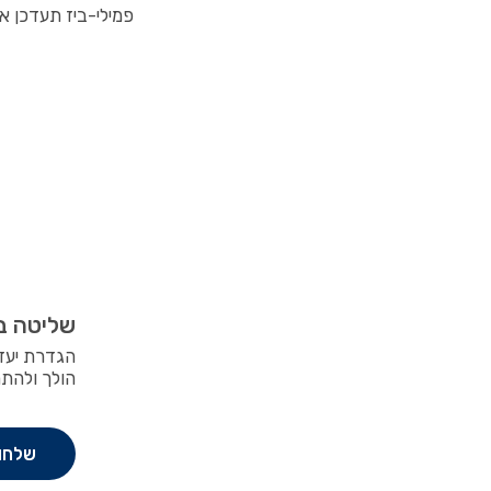
פמילי-ביז תעדכן א
שליטה ב
הגדרת יעדי
הולך ולהתח
שלחו 