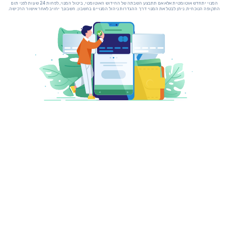
המנוי יתחדש אוטומטית אלא אם תתבצע השבתה של החידוש האוטומטי, ביטול המנוי, לפחות 24 שעות לפני תום
התקופה הנוכחית. ניתן לבטל את המנוי דרך ההגדרות ניהול המנויים בחשבון. חשבונך יחויב לאחר אישור הרכישה.