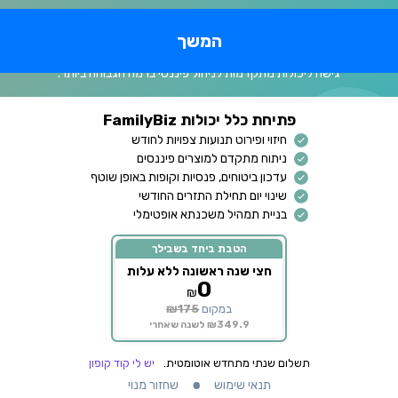
המשך
שדרוג לחשבון פרימיום
גישה ליכולות מתקדמות לניהול פיננסי ברמה הגבוהה ביותר.
פתיחת כלל יכולות FamilyBiz
חיזוי ופירוט תנועות צפויות לחודש
ניתוח מתקדם למוצרים פיננסים
עדכון ביטוחים, פנסיות וקופות באופן שוטף
שינוי יום תחילת התזרים החודשי
בניית תמהיל משכנתא אופטימלי
הטבת ביחד בשבילך
חצי שנה ראשונה ללא עלות
0
₪
במקום
₪175
₪349.9 לשנה שאחרי
תשלום שנתי מתחדש אוטומטית.
יש לי קוד קופון
תנאי שימוש
שחזור מנוי