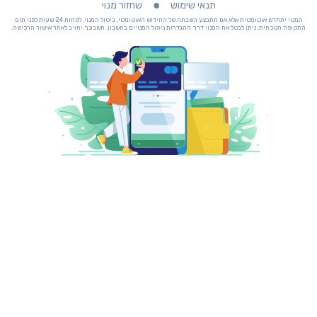
תנאי שימוש
שחזור מנוי
המנוי יתחדש אוטומטית אלא אם תתבצע השבתה של החידוש האוטומטי, ביטול המנוי, לפחות 24 שעות לפני תום
התקופה הנוכחית. ניתן לבטל את המנוי דרך ההגדרות ניהול המנויים בחשבון. חשבונך יחויב לאחר אישור הרכישה.