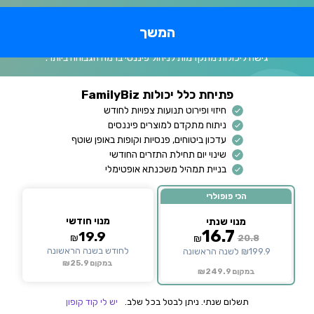
המשך
שדרוג לחשבון פרימיום
גישה ליכולות מתקדמות לניהול פיננסי ברמה הגבוהה ביותר.
פתיחת כלל יכולות FamilyBiz
חיזוי ופירוט תנועות צפויות לחודש
ניתוח מתקדם למוצרים פיננסים
עדכון ביטוחים, פנסיות וקופות באופן שוטף
שינוי יום תחילת התזרים החודשי
בניית תמהיל משכנתא אופטימלי
הכי פופולרי
מנוי חודשי
מנוי שנתי
16.7
19.9
₪
₪
20.8
לחודש בשנה הראשונה
₪199.9 לשנה הראשונה
במקןם ₪25.9
במקןם ₪249.9
תשלום שנתי. ניתן לבטל בכל שלב.
יש לי קוד קופון