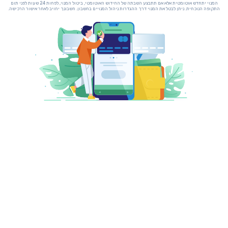
המנוי יתחדש אוטומטית אלא אם תתבצע השבתה של החידוש האוטומטי, ביטול המנוי, לפחות 24 שעות לפני תום
התקופה הנוכחית. ניתן לבטל את המנוי דרך ההגדרות ניהול המנויים בחשבון. חשבונך יחויב לאחר אישור הרכישה.