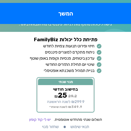
המשך
שדרוג לחשבון פרימיום
גישה ליכולות מתקדמות לניהול פיננסי ברמה הגבוהה ביותר.
פתיחת כלל יכולות FamilyBiz
חיזוי ופירוט תנועות צפויות לחודש
ניתוח מתקדם למוצרים פיננסים
עדכון ביטוחים, פנסיות וקופות באופן שוטף
שינוי יום תחילת התזרים החודשי
בניית תמהיל משכנתא אופטימלי
מנוי שנתי
בחישוב חודשי
25
₪
29.2
₪299.9 לשנה הראשונה
₪349.9 לשנה שאחרי
תשלום שנתי מתחדש אוטומטית.
יש לי קוד קופון
תנאי שימוש
שחזור מנוי