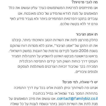
מה לגבי פרטיות?
אנו מתייחסים לפרטיות המשתמשים כערך עליון ועושים את כלל
המאמצים על מנת לוודא שהמידע של כולנו מאובטח. אנו
עובדים בתקני הפרטיות המחמירים ביותר ולא נעביר מידע לאף
גורם זר ללא בקשה שלכם.
תו אמון הציבור
כחלק מהרצון לתת את השירות הטוב והאיכותי ביותר, קיבלנו
את תו התקן של ״אמון הציבור״, ארגון ללא מטרות רווח שהוקם
בשנת 2006 ופועל לקידום נורמות של הוגנות במשק הישראלי.
בראש ובראשונה מבקש הארגון להשפיע על התנהלות המגזר
העסקי דרך כוחות השוק תוך קידום התפיסה הכלכלית
המכירה בכך שכיבוד זכויות הצרכנים משתלמת לעסקים
ולגופים ציבוריים.
יש לי שאלה, למי פונים?
אנחנו פה לשירותך וניתן לפנות אלינו בכל עת דרך התמיכה
בתחתית המסך בצד שמאל או במייל בכתובת
contact@familybiz.co.il
. אנו עושים את מירב המאמצים על
מנת לתת את השירות הטוב ביותר ונשמח לענות על כל שאלה